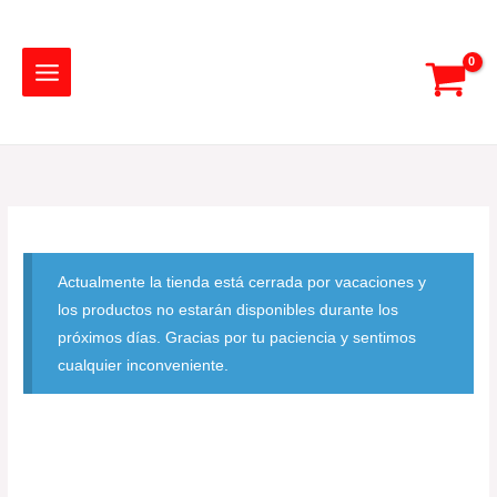
Ir
al
contenido
Actualmente la tienda está cerrada por vacaciones y
los productos no estarán disponibles durante los
próximos días. Gracias por tu paciencia y sentimos
cualquier inconveniente.