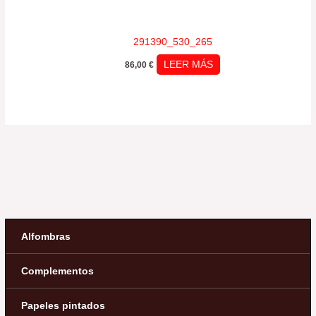
291390_530_265
LEER MÁS
86,00
€
Alfombras
Complementos
Papeles pintados