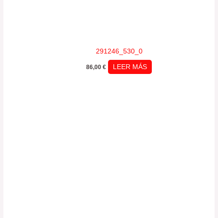
291246_530_0
LEER MÁS
86,00
€