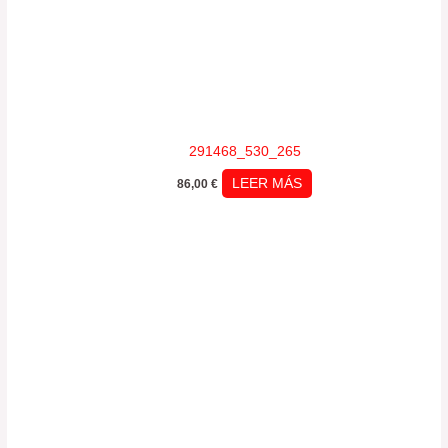
291468_530_265
LEER MÁS
86,00
€